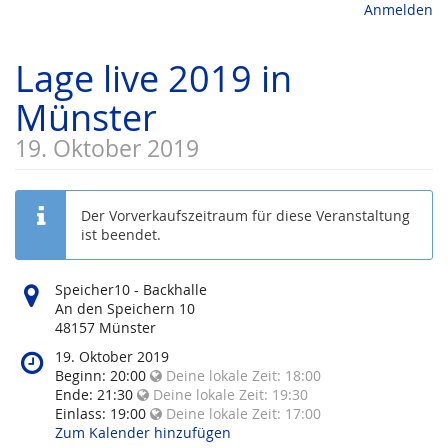
Anmelden
Lage live 2019 in
Münster
19. Oktober 2019
Der Vorverkaufszeitraum für diese Veranstaltung
ist beendet.
Wo
Speicher10 - Backhalle
findet
An den Speichern 10
diese
48157 Münster
Veranstaltung
Wann
19. Oktober 2019
statt?
findet
Beginn:
20:00
Deine lokale Zeit:
18:00
diese
Ende:
21:30
Deine lokale Zeit:
19:30
Veranstaltung
Einlass:
19:00
Deine lokale Zeit:
17:00
statt?
Zum Kalender hinzufügen