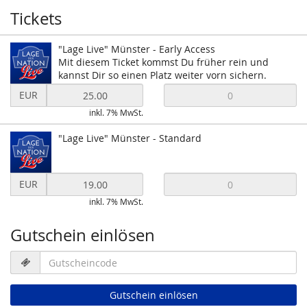
Tickets
"Lage Live" Münster - Early Access
Mit diesem Ticket kommst Du früher rein und
kannst Dir so einen Platz weiter vorn sichern.
Preis
EUR
in
inkl. 7% MwSt.
EUR
für
"Lage Live" Münster - Standard
"Lage
Live"
Münster
Preis
-
EUR
in
Early
inkl. 7% MwSt.
EUR
Access
für
setzen
"Lage
Gutschein einlösen
Live"
Münster
Gutscheincode
-
erforderlich
Standard
Gutschein einlösen
setzen