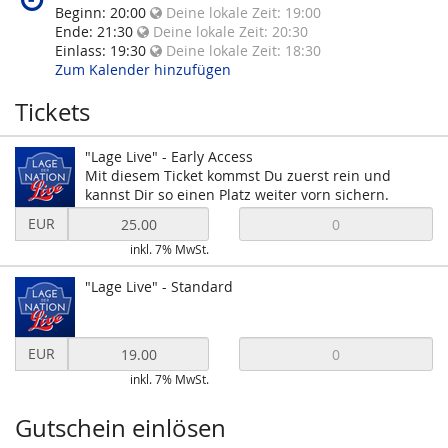
findet
Beginn:
20:00
Deine lokale Zeit:
19:00
diese
Ende:
21:30
Deine lokale Zeit:
20:30
Veranstaltung
Einlass:
19:30
Deine lokale Zeit:
18:30
statt?
Zum Kalender hinzufügen
Tickets
"Lage Live" - Early Access
Mit diesem Ticket kommst Du zuerst rein und
kannst Dir so einen Platz weiter vorn sichern.
Preis
EUR
in
inkl. 7% MwSt.
EUR
für
"Lage Live" - Standard
"Lage
Live"
-
Preis
Early
EUR
in
Access
inkl. 7% MwSt.
EUR
setzen
für
"Lage
Gutschein einlösen
Live"