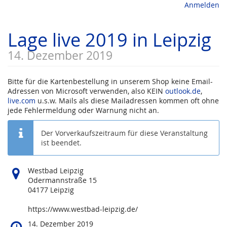
Anmelden
Lage live 2019 in Leipzig
14. Dezember 2019
Bitte für die Kartenbestellung in unserem Shop keine Email-
Adressen von Microsoft verwenden, also KEIN
outlook.de
,
live.com
u.s.w. Mails als diese Mailadressen kommen oft ohne
jede Fehlermeldung oder Warnung nicht an.
Der Vorverkaufszeitraum für diese Veranstaltung
ist beendet.
Wo
Westbad Leipzig
findet
Odermannstraße 15
diese
04177 Leipzig
Veranstaltung
statt?
https://www.westbad-leipzig.de/
Wann
14. Dezember 2019