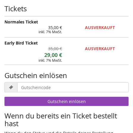
Tickets
Normales Ticket
35,00 €
AUSVERKAUFT
inkl. 7% MwSt.
Early Bird Ticket
Ursprünglicher
35,00 €
AUSVERKAUFT
Neuer
Preis:
29,00 €
inkl. 7% MwSt.
Preis:
Gutschein einlösen
Gutscheincode
erforderlich
Gutschein einlösen
Wenn du bereits ein Ticket bestellt
hast