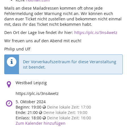
Mails an diese Mailadressen kommen oft ohne jede
Fehlermeldung oder Warnung nicht an. Wir können euch
dann euer Ticket nicht zustellen und bekommen nicht einmal
mit, dass ihr das Ticket nicht bekommen habt.
Den Ort der Lage live findet ihr hier:
https://plc.is/3ns4wetz
Wir freuen uns auf den Abend mit euch!
Philip und Ulf
Der Vorverkaufszeitraum für diese Veranstaltung
ist beendet.
Wo
Westbad Leipzig
findet
diese
https://plc.is/3ns4wetz
Veranstaltung
Wann
5. Oktober 2024
statt?
findet
Beginn:
19:00
Deine lokale Zeit:
17:00
diese
Ende:
21:00
Deine lokale Zeit:
19:00
Veranstaltung
Einlass:
18:00
Deine lokale Zeit:
16:00
statt?
Zum Kalender hinzufügen