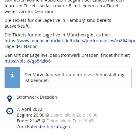
teureren Tickets, sodass man z.B. mit einem Ultra-Ticket
weiter vorne sitzen kann.
Die Tickets für die Lage live in Hamburg sind bereits
ausverkauft.
Die Tickets für die Lage live in München gibt es hier:
https://www.muenchenticket.de/tickets/performances/ex864fxp
Lage-der-Nation
Den Ort der Lage live, das Stromwerk Dresden, findet ihr hier:
https://plc.is/qp54zkx6
Der Vorverkaufszeitraum für diese Veranstaltung
ist beendet.
Wo
Stromwerk Dresden
findet
diese
Wann
7. April 2022
Veranstaltung
findet
Beginn:
20:00
Deine lokale Zeit:
18:00
statt?
diese
Ende:
21:45
Deine lokale Zeit:
19:45
Veranstaltung
Zum Kalender hinzufügen
statt?