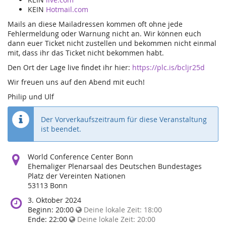
KEIN
Hotmail.com
Mails an diese Mailadressen kommen oft ohne jede
Fehlermeldung oder Warnung nicht an. Wir können euch
dann euer Ticket nicht zustellen und bekommen nicht einmal
mit, dass ihr das Ticket nicht bekommen habt.
Den Ort der Lage live findet ihr hier:
https://plc.is/bcljr25d
Wir freuen uns auf den Abend mit euch!
Philip und Ulf
Der Vorverkaufszeitraum für diese Veranstaltung
ist beendet.
Wo
World Conference Center Bonn
findet
Ehemaliger Plenarsaal des Deutschen Bundestages
diese
Platz der Vereinten Nationen
Veranstaltung
53113 Bonn
statt?
Wann
3. Oktober 2024
findet
Beginn:
20:00
Deine lokale Zeit:
18:00
diese
Ende:
22:00
Deine lokale Zeit:
20:00