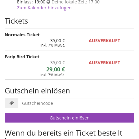
Veranstaltung
Einlass:
19:00
Deine lokale Zeit:
17:00
statt?
Zum Kalender hinzufügen
Tickets
Normales Ticket
35,00 €
AUSVERKAUFT
inkl. 7% MwSt.
Early Bird Ticket
Ursprünglicher
35,00 €
AUSVERKAUFT
Neuer
Preis:
29,00 €
inkl. 7% MwSt.
Preis:
Gutschein einlösen
Gutscheincode
erforderlich
Gutschein einlösen
Wenn du bereits ein Ticket bestellt