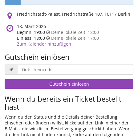
Wo
Friedrichstadt-Palast, Friedrichstraße 107, 10117 Berlin
findet
diese
Wann
18. März 2026
Veranstaltung
findet
Beginn:
19:00
Deine lokale Zeit:
18:00
statt?
diese
Einlass:
18:00
Deine lokale Zeit:
17:00
Veranstaltung
Zum Kalender hinzufügen
statt?
Gutschein einlösen
Gutscheincode
erforderlich
Gutschein einlösen
Wenn du bereits ein Ticket bestellt
hast
Wenn du den Status und die Details deiner Bestellung
einsehen oder ändern willst, klicke auf den Link in einer der
E-Mails, die wir dir im Bestellvorgang geschickt haben. Wenn
du den Link nicht finden kannst, klicke auf den folgenden